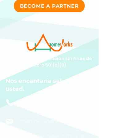
BECOME A PARTNER
Somos una organización sin fines de
lucro 501(c)(3)
Nos encantaría saber de
usted.
(609) 414-7907
info@homeworkstrenton.org
PO Box (envíe todo el correo y los