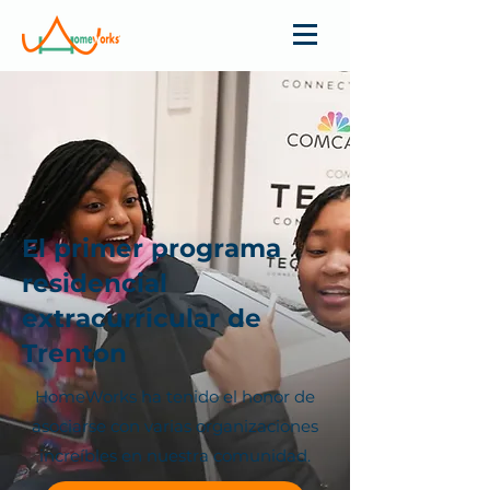
El primer programa
residencial
extracurricular de
Trenton
HomeWorks ha tenido el honor de
asociarse con varias organizaciones
increíbles en nuestra comunidad.