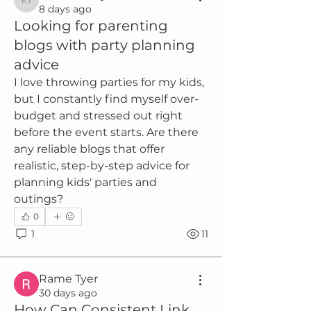
Kristofer Taylor
8 days ago
Looking for parenting
blogs with party planning
advice
I love throwing parties for my kids, 
but I constantly find myself over-
budget and stressed out right 
before the event starts. Are there 
any reliable blogs that offer 
realistic, step-by-step advice for 
planning kids' parties and 
outings?
0
1
11
Rame Tyer
30 days ago
How Can Consistent Link