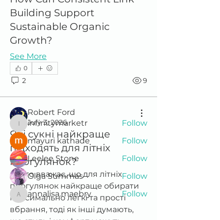
Building Support
Sustainable Organic
Growth?
About
Fly-in programs invite historically
See More
underrepresented student
...
0
Read more
2
9
Members
Robert Ford
July 3, 2026
infinitymarketr
Follow
infinitymarketr
Які сукні найкраще
mayuri kathade
Follow
підходять для літніх
Leelee Stone
Follow
прогулянок?
Дехто вважає, що для літніх 
Olga Summas
Follow
прогулянок найкраще обирати 
annalisa.maebry
Follow
максимально легкі та прості 
annalisa.maebry
See All Members (29)
вбрання, тоді як інші думають, 