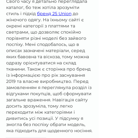
Свого часу я детально переглядала 
каталог, бо теж хотіла зрозуміти 
стиль і підхід 
бренд 25 Union
 до 
жіночого одягу. На їхньому сайті є 
окремі категорії з платтями та 
светрами, що дозволяє спокійно 
порівняти різні моделі без зайвого 
поспіху. Мені сподобалось, що в 
описах зазначені матеріали, серед 
яких бавовна та віскоза, тому можна 
одразу орієнтуватися на склад 
тканини. Також є сторінка про бренд 
із інформацією про рік заснування 
2019 та власне виробництво. Перед 
замовленням я переглянула розділ із 
відгуками покупців, щоб сформувати 
загальне враження. Навігація сайту 
досить зрозуміла, тому легко 
переходити між категоріями і 
дивитись усі позиції. У підсумку я 
змогла без поспіху обрати модель, 
яка підходить для щоденного носіння.