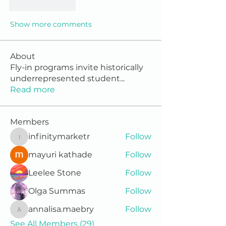
Like
Reply
Show more comments
About
Fly-in programs invite historically
underrepresented student
...
Read more
Members
infinitymarketr
Follow
infinitymarketr
mayuri kathade
Follow
Leelee Stone
Follow
Olga Summas
Follow
annalisa.maebry
Follow
annalisa.maebry
See All Members (29)